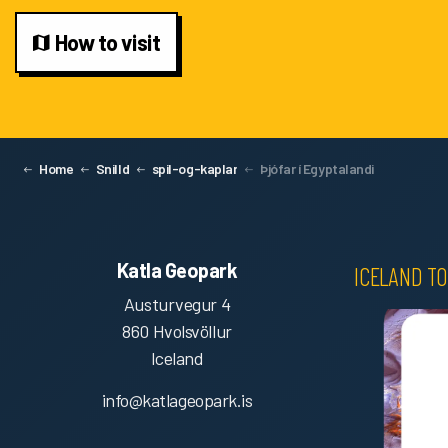
How to visit
Home
Snilld
spil-og-kaplar
Þjófar í Egyptalandi
Katla Geopark
ICELAND TO
Austurvegur 4
860 Hvolsvöllur
Iceland
info@katlageopark.is