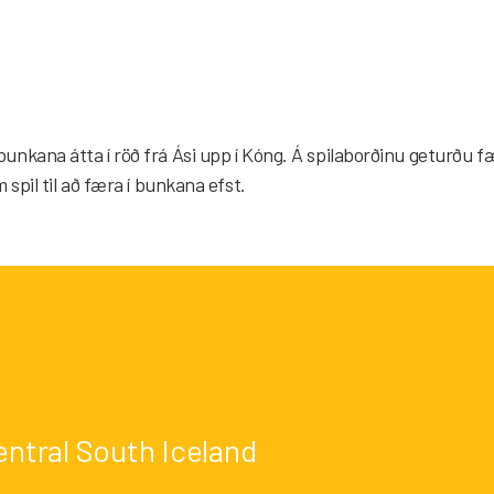
ana átta í röð frá Ási upp í Kóng. Á spilaborðinu geturðu fært s
spil til að færa í bunkana efst.
entral South Iceland