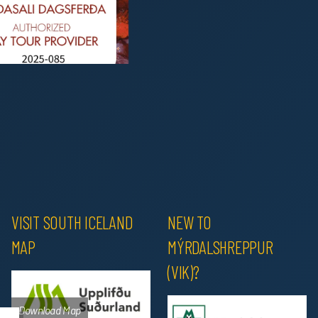
/
VISIT SOUTH ICELAND
NEW TO
MAP
MÝRDALSHREPPUR
(VIK)?
Download Map