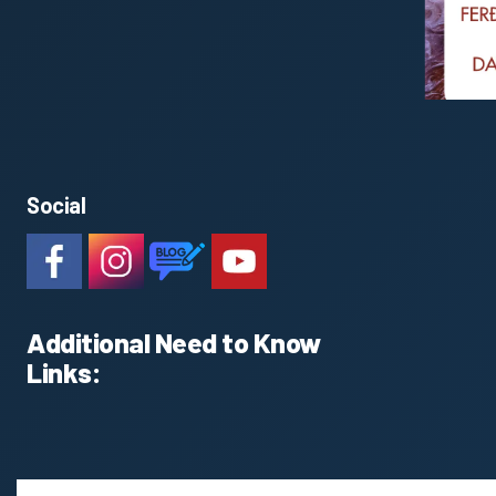
Social
#
#
https://www.katlageopark.com/blog/news
#
Additional Need to Know
Links: