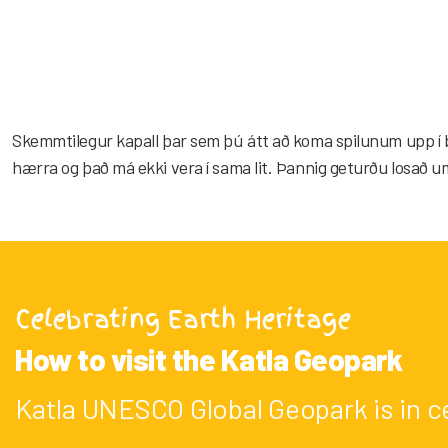
Skemmtilegur kapall þar sem þú átt að koma spilunum upp í bunk
hærra og það má ekki vera í sama lit. Þannig geturðu losað um 
Celebrating Earth Heritage
How to visit the Katla Geopark
Katla UNESCO Global Geopark is in c