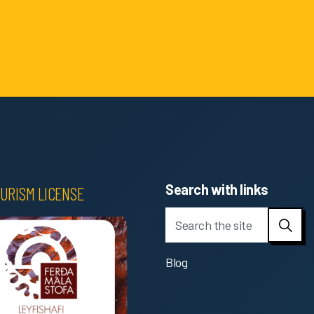
Search with links
URISM LICENSE
Blog